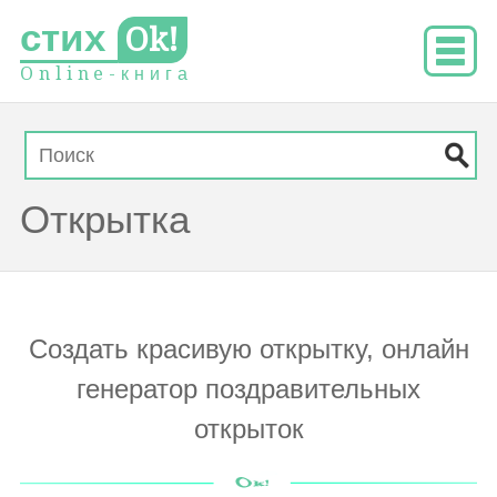
стих
Ok!
O
n
l
i
n
e
-
к
н
и
г
а
Открытка
Создать красивую открытку, онлайн
генератор поздравительных
открыток