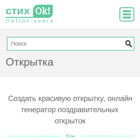
стих
Ok!
O
n
l
i
n
e
-
к
н
и
г
а
Открытка
Создать красивую открытку, онлайн
генератор поздравительных
открыток