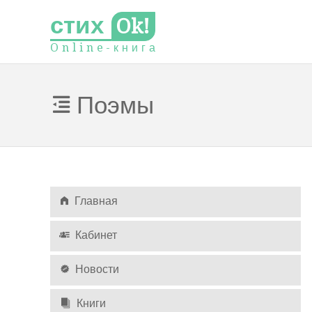
стих
Ok!
O
n
l
i
n
e
-
к
н
и
г
а
Поэмы
Главная
Кабинет
Новости
Книги