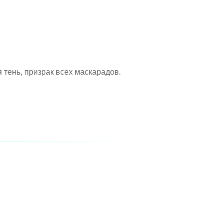
 тень, призрак всех маскарадов.
 твой не свят. Он из алчности братства. Прими
..всё..твоё ."- хоть голос был ясен, не смог он