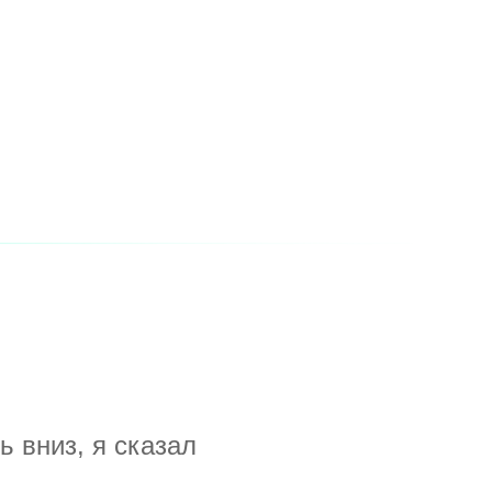
ы я душу желаю."- промчались слова в голове у
 вниз, я сказал
ные
пользователи