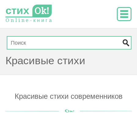
стих
Ok!
O
n
l
i
n
e
-
к
н
и
г
а
Красивые стихи
Красивые стихи современников