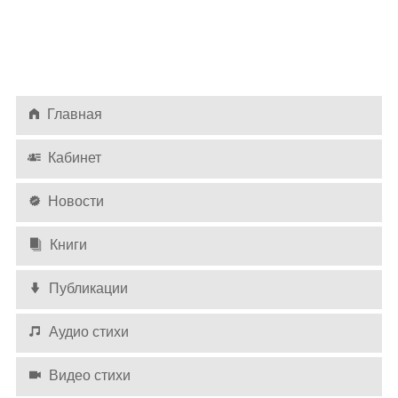
Оставлять комментарии могут только
авторизированные
пользователи
Оставлять комментарии могут только
Главная
авторизированные
пользователи
Кабинет
Новости
Книги
Публикации
Аудио стихи
Видео стихи