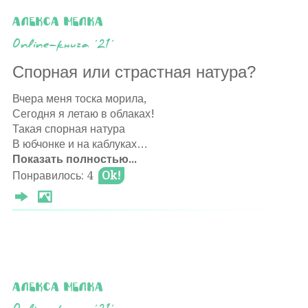
Алекса Мелка
Online-книга '21'
Спорная или страстная натура?
Вчера меня тоска морила,
Сегодня я летаю в облаках!
Такая спорная натура
В юбчонке и на каблуках…
Показать полностью...
Вчера мне было одиноко,
Понравилось: 4
Ok!
Любви хотелось, ласки, доброты…
Сегодня я вдруг осознала,
Что окрылила целых три мечты!!!
Я песню одному лишь спела,
И превратился он в вино
Из сочной мякоти большого винограда,
Алекса Мелка
Ветвится что, на Родине его…