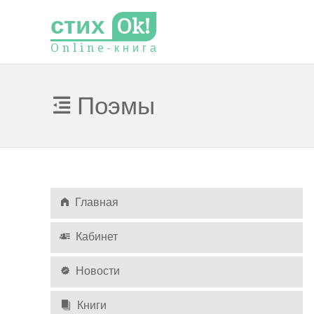
стих
Ok!
O
n
l
i
n
e
-
к
н
и
г
а
Поэмы
Главная
Кабинет
Новости
Книги