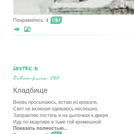
Кто слово украдёт,
Значения не зная;
Понравилось: 4
Ok!
Тот вспомнит детский стих
С названьем "Мойдодыр".
Та текст переведёт,
Что "Мама дорогая!"
Тех авторов моих,
Чьё творчество - плезир.
dmitro_n
Шуршание страниц,
Online-книга '860'
Где воровства улики
Видны в любой строке
Кладбище
Для дальнозорких глаз.
Подмога для тупиц-
Вновь просыпаюсь, встаю из кровати,
Наловят слов из шика,
Свет не включая одеваюсь неспешно,
В лаврушечьем венке
Заправляю постель и на цыпочках к двери
Брак явят напоказ.
Иду по квартире в тьме той кромешной.
Показать полностью...
И, прочитав весь бред,