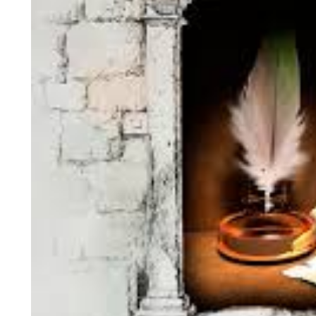
Которому неймётся.
Он всей людской семье
Грозит из-за стены.
Так вечером одна
Я в рассужденьях праздных
Смотрела на экран,
Где уйма новостей,
А снега белизна
Сияющим атласом
Из стёкол тёмных рам
Светила всё сильней.
На сайты заглянуть
Решила на ночь глядя
И почитать стихи
Про дружбу и любовь.
Но что ни стих - то муть,
И, мысль вовсю изгадив,
Похитив мой архив,
Фонит поэтка вновь.